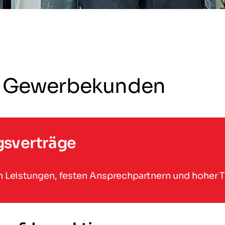
ür Gewerbekunden
gsverträge
rten Leistungen, festen Ansprechpartnern und hoher 