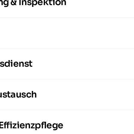
g & Inspektion
sdienst
ustausch
ffizienzpflege