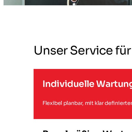
Unser Service f
Individuelle Wartun
Flexibel planbar, mit klar definie