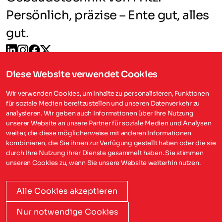
Persönlich, präzise – Ente gut, alles
gut.
Diese Website verwendet Cookies
Wir verwenden Cookies, um Inhalte zu personalisieren, Funktionen
für soziale Medien bereitzustellen und unseren Datenverkehr zu
analysieren. Wir geben auch Informationen über Ihre Nutzung
unserer Website an unsere Partner für soziale Medien und Analysen
weiter, die diese möglicherweise mit anderen Informationen
kombinieren, die Sie ihnen zur Verfügung gestellt haben oder die sie
durch Ihre Nutzung ihrer Dienste gesammelt haben. Sie stimmen
0781/78 77-0
unseren Cookies zu, wenn Sie unsere Website weiterhin nutzen.
Notdienst-Service:
Montag bis Sonntag: 6 bis 22 Uhr
Alle Cookies akzeptieren
Nur notwendige Cookies
Cookie-Richtlinie
Datenschutz
Impressum